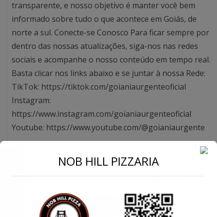
transparente, e nosso objetivo é manter você bem
informado sobre tudo o que acontece em Goiás, de
norte a sul. Conecte-se Conosco Para ficar sempre por
dentro das nossas atualizações, siga-nos nas redes
sociais e acompanhe o nosso conteúdo em tempo real.
Basta clicar nos links abaixo e se juntar à nossa Rede:
TikTok: https://tiktok.com/goianiaurgenteoficial
Instagram:
https://www.instagram.com/goianiaurgenteoficial
Youtube: https://www.youtube.com/@goianiaurgente
←
NOB HILL PIZZARIA
Você pode gostar também
Conecte-se