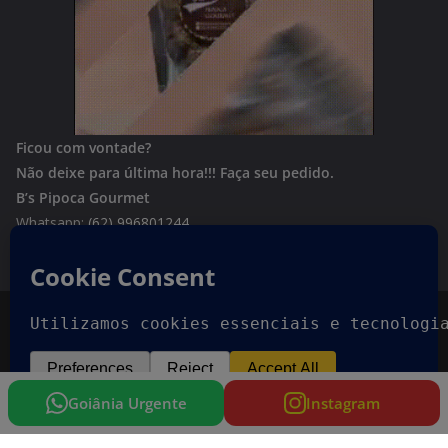
Ficou com vontade?
Não deixe para última hora!!!
Faça seu pedido.
B’s Pipoca Gourmet
Whatsapp:
(62) 996801244
Copyright © 2026
Goiania Urgente
. Todos os direitos
reservados.
Tema:
ColorMag
por ThemeGrill. Powered by
WordPress
.
Goiânia Urgente
Instagram