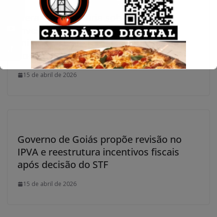
Herança milionária sob suspeita:
investigação aponta desvio de R$ 37
milhões e transferências atípicas em
contas de idosa, em Goiás
15 de abril de 2026
Governo de Goiás propõe revisão no
IPVA e reestrutura incentivos fiscais
após decisão do STF
15 de abril de 2026