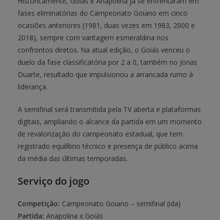
Historicamente, Goiás e Anapolina já se enfrentaram em
fases eliminatórias do Campeonato Goiano em cinco
ocasiões anteriores (1981, duas vezes em 1983, 2000 e
2018), sempre com vantagem esmeraldina nos
confrontos diretos. Na atual edição, o Goiás venceu o
duelo da fase classificatória por 2 a 0, também no Jonas
Duarte, resultado que impulsionou a arrancada rumo à
liderança.
A semifinal será transmitida pela TV aberta e plataformas
digitais, ampliando o alcance da partida em um momento
de revalorização do campeonato estadual, que tem
registrado equilíbrio técnico e presença de público acima
da média das últimas temporadas.
Serviço do jogo
Competição:
Campeonato Goiano – semifinal (ida)
Partida:
Anapolina x Goiás