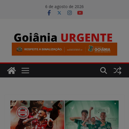
Pular
modal-check
6 de agosto de 2026
para
o
conteúdo