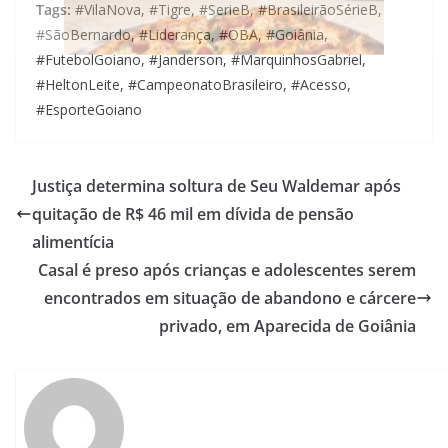
Tags:
#VilaNova, #Tigre, #SerieB, #BrasileirãoSérieB,
#SãoBernardo, #Liderança, #OBA, #Goiânia,
#FutebolGoiano, #Janderson, #MarquinhosGabriel,
#HeltonLeite, #CampeonatoBrasileiro, #Acesso,
#EsporteGoiano
Justiça determina soltura de Seu Waldemar após
quitação de R$ 46 mil em dívida de pensão
alimentícia
Casal é preso após crianças e adolescentes serem
encontrados em situação de abandono e cárcere
privado, em Aparecida de Goiânia