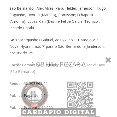
São Bernardo
: Alex Alves; Pará, Helder, Jemerson, Hugo;
Foguinho, Hyoran (Marcão), Romisson; Echaporã
(Amorim), Lucas Rian (Davi) e Felipe Garcia.
Técnico
:
Ricardo Catalá.
Gols
: Marquinhos Gabriel, aos 22′ do 1ºT para o Vila
Nova; Hyoran, aos 7′ para o São Bernardo, e Janderson,
aos 46′ do 2ºT.
Cartões amarelos
: Foguinho, Felipe Garcia, Daniel Davi
(São Bernardo)
Renda
: R$ 203.965,00
Público Pagante:
9.244
Público Presente
:10.000