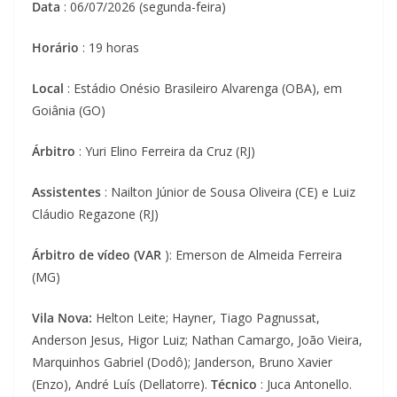
Data
: 06/07/2026 (segunda-feira)
Horário
: 19 horas
Local
: Estádio Onésio Brasileiro Alvarenga (OBA), em
Goiânia (GO)
Árbitro
: Yuri Elino Ferreira da Cruz (RJ)
Assistentes
: Nailton Júnior de Sousa Oliveira (CE) e Luiz
Cláudio Regazone (RJ)
Árbitro de vídeo (VAR
): Emerson de Almeida Ferreira
(MG)
Vila Nova:
Helton Leite; Hayner, Tiago Pagnussat,
Anderson Jesus, Higor Luiz; Nathan Camargo, João Vieira,
Marquinhos Gabriel (Dodô); Janderson, Bruno Xavier
(Enzo), André Luís (Dellatorre).
Técnico
: Juca Antonello.