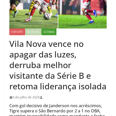
ESPORTE
NOTÍCIAS
ÚLTIMAS
Vila Nova vence no
apagar das luzes,
derruba melhor
visitante da Série B e
retoma liderança isolada
6 de julho de 2026
Com gol decisivo de Janderson nos acréscimos,
Tigre supera o São Bernardo por 2 a 1 no OBA,