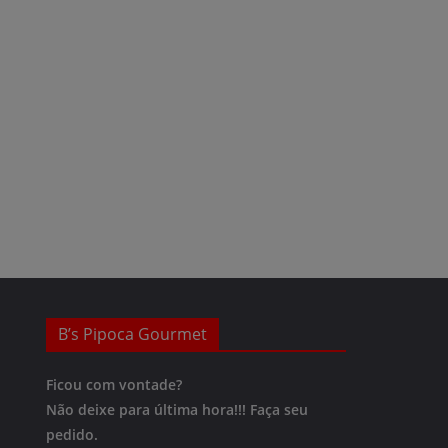
B’s Pipoca Gourmet
Ficou com vontade?
Não deixe para última hora!!!
Faça seu
pedido.