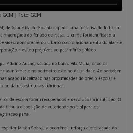
a GCM | Foto: GCM
CM) de Aparecida de Goiânia impediu uma tentativa de furto em
a madrugada do feriado de Natal. O crime foi identificado a
a de videomonitoramento urbano com o acionamento do alarme
rporação e evitou prejuízos ao patrimônio público.
pal Adelino Ariane, situada no bairro Vila Maria, onde os
ncias internas e no perímetro externo da unidade. Ao perceber
mas acabou localizado nas proximidades do prédio escolar e
o ou danos estruturais adicionais.
erior da escola foram recuperados e devolvidos à instituição. O
de ficou à disposição da autoridade policial para os
egislação penal.
nspetor Milton Sobral, a ocorrência reforça a efetividade do