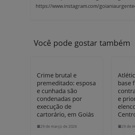
https://www.instagram.com/goianiaurgente
Você pode gostar também
Crime brutal e
Atléti
premeditado: esposa
base 
e cunhada são
contra
condenadas por
e prio
execução de
elenc
cartorário, em Goiás
Centr
29 de março de 2026
29 de m