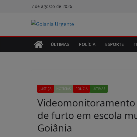
Pular
7 de agosto de 2026
para
o
conteúdo
ÚLTIMAS
POLÍCIA
ESPORTE
T
JUSTIÇA
NOTÍCIAS
POLÍCIA
ÚLTIMAS
Videomonitoramento i
de furto em escola mu
Goiânia