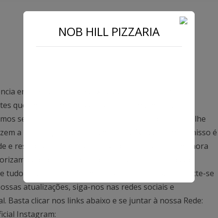
NOB HILL PIZZARIA
ncia em Goiás, dedicados exclusivamente a trazer as
antes que impactam o nosso estado. Com uma equipe
mos sempre na linha de frente, capturando cada detalhe
azem a diferença na vida dos goianos. Nosso compromisso é
ade e responsabilidade, seja nas coberturas de última hora
rizamos o jornalismo ético e transparente, e nosso
 tudo o que acontece em Goiás, de norte a sul. Conecte-se
ssas atualizações, siga-nos nas redes sociais e
Basta clicar nos links abaixo e se juntar à nossa Rede:
icial Instagram: