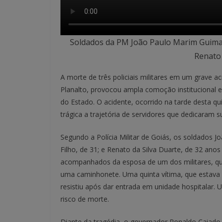
Soldados da PM João Paulo Marim Guimarã
Renato 
A morte de três policiais militares em um grave a
Planalto, provocou ampla comoção institucional e
do Estado. O acidente, ocorrido na tarde desta qu
trágica a trajetória de servidores que dedicaram 
Segundo a Polícia Militar de Goiás, os soldados 
Filho, de 31; e Renato da Silva Duarte, de 32 an
acompanhados da esposa de um dos militares, qu
uma caminhonete. Uma quinta vítima, que estava
resistiu após dar entrada em unidade hospitalar
risco de morte.
Diante da tragédia, o governador Ronaldo Caiado