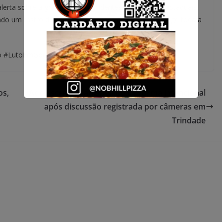
o alerta sobre a gravidade dos acidentes em rodovias estaduais,
do um rastro de dor que ultrapassa as famílias e atinge toda a
to #LutoEmGoiás #SegurançaViária #InteriorGoiano
os,
Adolescente é atropelado de forma intencional
após discussão registrada por câmeras em
Trindade