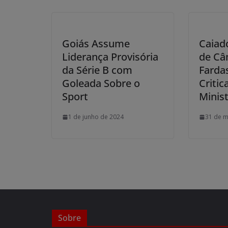
Goiás Assume
Caiad
Liderança Provisória
de Câ
da Série B com
Fardas
Goleada Sobre o
Critic
Sport
Minist
1 de junho de 2024
31 de m
Sobre