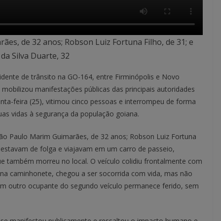
es, de 32 anos; Robson Luiz Fortuna Filho, de 31; e
da Silva Duarte, 32
cidente de trânsito na GO-164, entre Firminópolis e Novo
 mobilizou manifestações públicas das principais autoridades
inta-feira (25), vitimou cinco pessoas e interrompeu de forma
suas vidas à segurança da população goiana.
João Paulo Marim Guimarães, de 32 anos; Robson Luiz Fortuna
os estavam de folga e viajavam em um carro de passeio,
e também morreu no local. O veículo colidiu frontalmente com
 na caminhonete, chegou a ser socorrida com vida, mas não
. Um outro ocupante do segundo veículo permanece ferido, sem
 se manifestou publicamente e ressaltou o impacto humano e