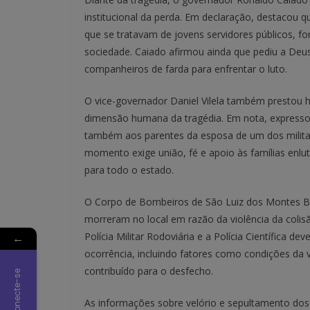
institucional da perda. Em declaração, destacou q
que se tratavam de jovens servidores públicos, f
sociedade. Caiado afirmou ainda que pediu a Deus
companheiros de farda para enfrentar o luto.
O vice-governador Daniel Vilela também prestou 
dimensão humana da tragédia. Em nota, expressou 
também aos parentes da esposa de um dos militares
momento exige união, fé e apoio às famílias enl
para todo o estado.
O Corpo de Bombeiros de São Luiz dos Montes B
morreram no local em razão da violência da colis
Polícia Militar Rodoviária e a Polícia Científica d
←
ocorrência, incluindo fatores como condições da v
contribuído para o desfecho.
Conecte-se
As informações sobre velório e sepultamento dos 