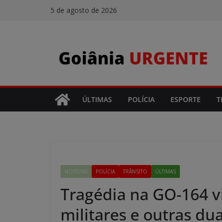
Pular
5 de agosto de 2026
para
o
conteúdo
ÚLTIMAS
POLÍCIA
ESPORTE
T
NOTÍCIAS
POLÍCIA
TRÂNSITO
ÚLTIMAS
Tragédia na GO-164 vi
militares e outras du