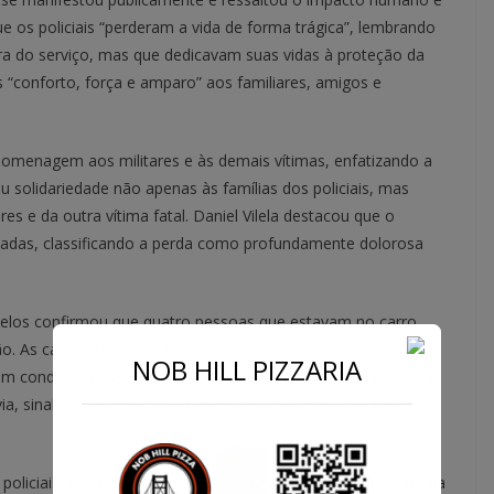
ue os policiais “perderam a vida de forma trágica”, lembrando
ora do serviço, mas que dedicavam suas vidas à proteção da
 “conforto, força e amparo” aos familiares, amigos e
homenagem aos militares e às demais vítimas, enfatizando a
solidariedade não apenas às famílias dos policiais, mas
 e da outra vítima fatal. Daniel Vilela destacou que o
utadas, classificando a perda como profundamente dolorosa
elos confirmou que quatro pessoas que estavam no carro
ão. As causas do acidente ainda não foram esclarecidas. A
NOB HILL PIZZARIA
evem conduzir a investigação técnica para apurar a dinâmica da
ia, sinalização e demais circunstâncias que possam ter
policiais ainda não foram divulgadas. A tragédia marca um dia