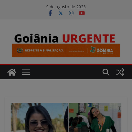
Pular
modal-check
9 de agosto de 2026
para
o
conteúdo