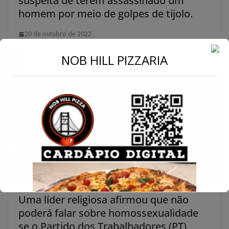
suspeita de terem assassinado um
homem por meio de golpes de tijolo.
20 de outubro de 2022
←
NOB HILL PIZZARIA
Conecte-se
Uma líder religiosa afirmou que não
poderá falar sobre homossexualidade
se o Partido dos Trabalhadores (PT)