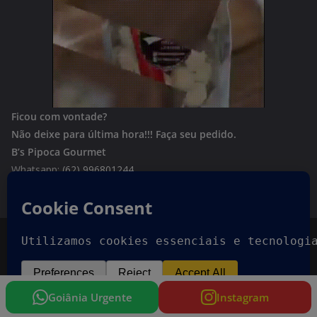
Ficou com vontade?
Não deixe para última hora!!!
Faça seu pedido.
B’s Pipoca Gourmet
Whatsapp:
(62) 996801244
Copyright © 2026
Goiania Urgente
. Todos os direitos
reservados.
Tema:
ColorMag
por ThemeGrill. Powered by
WordPress
.
Goiânia Urgente
Instagram