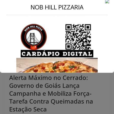
Decisão judicial responsabiliza concessionária por
NOB HILL PIZZARIA
poluição hídrica em área de preservação; laudos apontam
presença de Escherichia coli acima dos limites
Read More
NOTÍCIAS
SAÚDE
ÚLTIMAS
11 de julho de 2025
Alerta Máximo no Cerrado:
Governo de Goiás Lança
Campanha e Mobiliza Força-
Tarefa Contra Queimadas na
Estação Seca