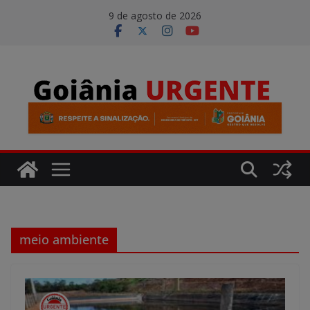
Pular
modal-check
9 de agosto de 2026
para
o
conteúdo
meio ambiente