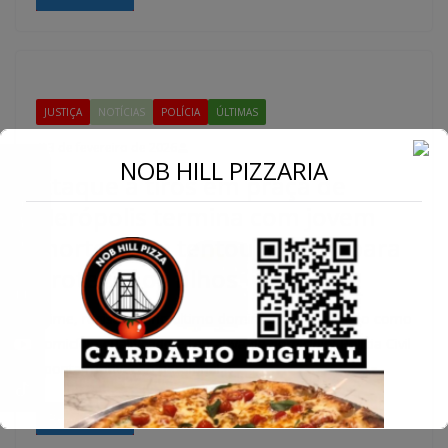
JUSTIÇA
NOTÍCIAS
POLÍCIA
ÚLTIMAS
3 de fevereiro de 2026
←
NOB HILL PIZZARIA
Ataque a tiros em praça de
Conecte-se
Nerópolis termina com jovem
morto; mãe tentou intervir para
proteger os filhos
Crime, registrado no último domingo, é investigado como
homicídio qualificado e tentativa de homicídio; Polícia Civil
aponta motivação passional e
Read More