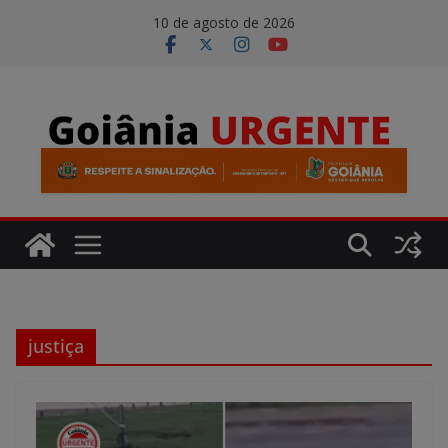
Pular
modal-check
10 de agosto de 2026
para
o
conteúdo
justiça