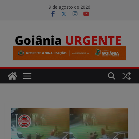
Pular
modal-check
9 de agosto de 2026
para
o
conteúdo