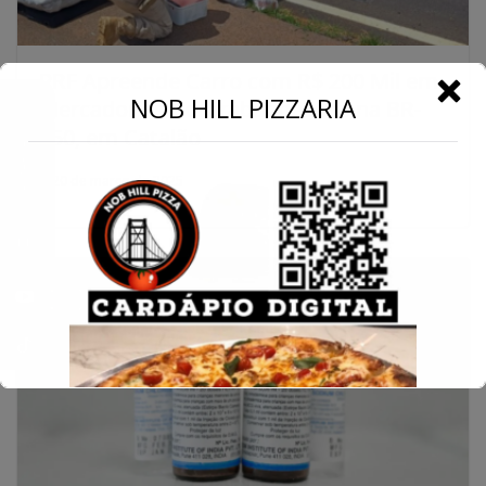
PRF Apreende Carro com R$ 200 Mil em
←
NOB HILL PIZZARIA
Mercadorias Contrabandeadas na BR-
050, em Catalão
Conecte-se
20 de março de 2025