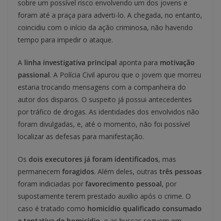
sobre um possível risco envolvendo um dos jovens e
foram até a praça para adverti-lo. A chegada, no entanto,
coincidiu com o início da ação criminosa, não havendo
tempo para impedir o ataque.
A
linha investigativa principal
aponta para
motivação
passional
. A Polícia Civil apurou que o jovem que morreu
estaria trocando mensagens com a companheira do
autor dos disparos. O suspeito já possui antecedentes
por tráfico de drogas. As identidades dos envolvidos não
foram divulgadas, e, até o momento, não foi possível
localizar as defesas para manifestação.
Os
dois executores já foram identificados
, mas
permanecem
foragidos
. Além deles, outras
três pessoas
foram indiciadas por
favorecimento pessoal
, por
supostamente terem prestado auxílio após o crime. O
caso é tratado como
homicídio qualificado consumado
e tentativa de homicídio
, e as buscas seguem em