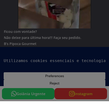
Ficou com vontade?
Não deixe para última hora!!!
Faça seu pedido.
B’s Pipoca Gourmet
Whatsapp:
(62) 996801244
Copyright © 2026
Goiania Urgente
. Todos os direitos
reservados.
Tema:
ColorMag
por ThemeGrill. Powered by
WordPress
.
Goiânia Urgente
Instagram