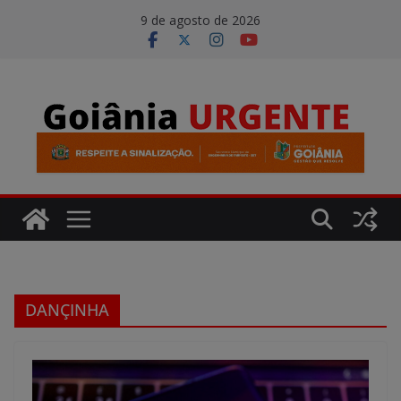
Pular
modal-check
9 de agosto de 2026
para
o
conteúdo
DANÇINHA