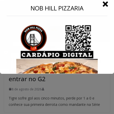
←
NOB HILL PIZZARIA
Conecte-se
ESPORTE
NOTÍCIAS
ÚLTIMAS
Vila Nova perde para o Sport no
OBA e deixa escapar chance de
entrar no G2
8 de agosto de 2026
Tigre sofre gol aos cinco minutos, perde por 1 a 0 e
conhece sua primeira derrota como mandante na Série