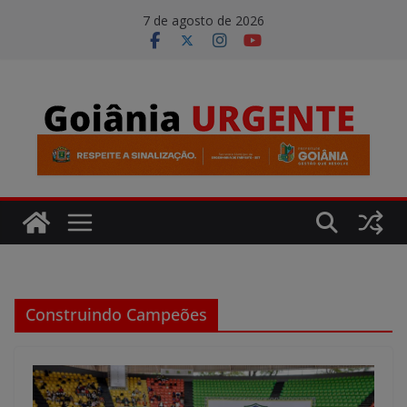
Pular
modal-check
7 de agosto de 2026
para
o
conteúdo
Construindo Campeões