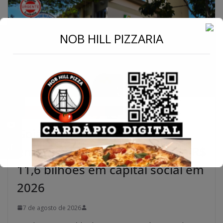
←
NOB HILL PIZZARIA
Conecte-se
ECONOMIA
INFRAESTRUTURA
NOTÍCIAS
ÚLTIMAS
Goiás supera 15 mil novas
empresas em julho e acumula R$
11,6 bilhões em capital social em
2026
7 de agosto de 2026