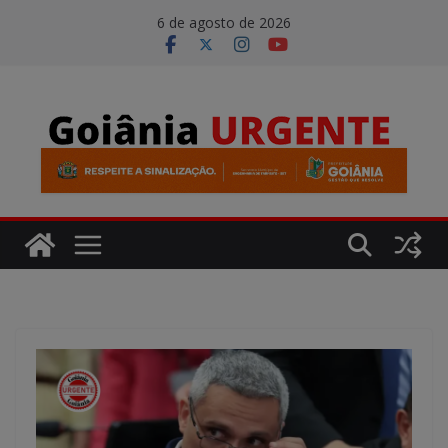
Pular
modal-check
6 de agosto de 2026
para
o
conteúdo