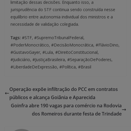
limitação dessas decisões. Enquanto isso, a
jurisprudência do STF continua sendo construída nesse
equilíbrio entre autonomia individual dos ministros e a
necessidade de validação colegiada.
Tags:
#STF, #SupremoTribunalFederal,
#PoderMonocrático, #DecisãoMonocrática, #FlávioDino,
#GustavoGayer, #Lula, #DireitoConstitucional,
#Judiciário, #JustiçaBrasileira, #SeparaçãoDePoderes,
#LiberdadeDeExpressão, #Política, #Brasil
Operação expõe infiltração do PCC em contratos
públicos e alcança Goiânia e Aparecida
Goinfra abre 190 vagas para comércio na Rodovia
dos Romeiros durante festa de Trindade