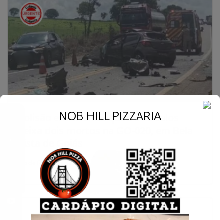
←
NOB HILL PIZZARIA
Colisão envolvendo quatro veículos
deixa dois mortos na GO-020, em Bela
Conecte-se
Vista de Goiás
5 de fevereiro de 2026