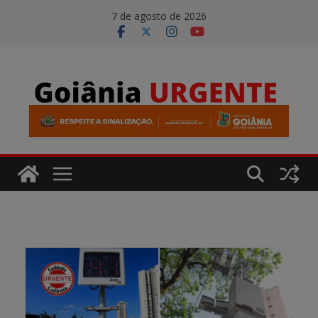
Pular
modal-check
7 de agosto de 2026
para
o
conteúdo