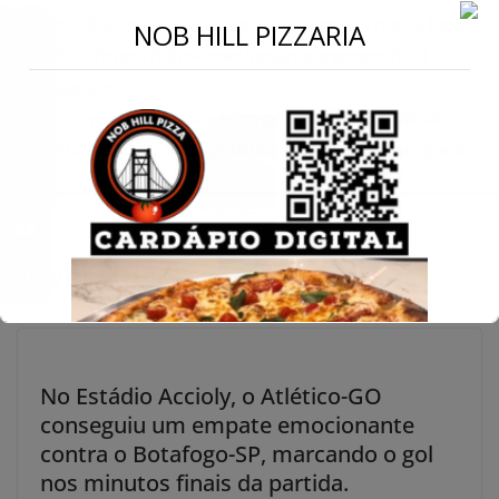
Basta clicar nos links abaixo e se juntar à nossa Rede:
←
NOB HILL PIZZARIA
TikTok: https://tiktok.com/goianiaurgenteoficial
Conecte-se
Instagram:
https://www.instagram.com/goianiaurgenteoficial
Youtube: https://www.youtube.com/@goianiaurgente
Você pode gostar também
No Estádio Accioly, o Atlético-GO
conseguiu um empate emocionante
contra o Botafogo-SP, marcando o gol
nos minutos finais da partida.