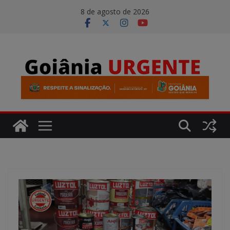
Pular
modal-check
8 de agosto de 2026
para
o
conteúdo