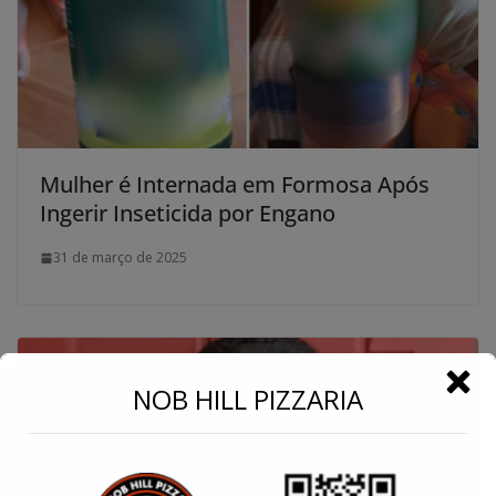
Mulher é Internada em Formosa Após
Ingerir Inseticida por Engano
31 de março de 2025
←
NOB HILL PIZZARIA
Conecte-se