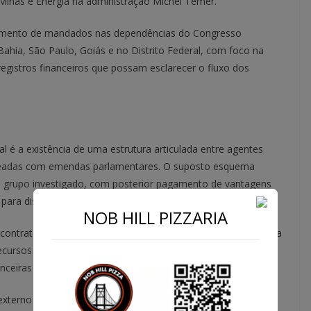
inas e Energia na administração Michel Temer.
mprimento de mandados nas dependências do Congresso
hia, São Paulo, Goiás e no Distrito Federal, com foco na
registros financeiros que possam esclarecer o fluxo dos
al é a existência de uma estrutura articulada entre agentes
custeadas com emendas parlamentares. O suposto esquema
o grupo investigado, com posterior pagamento de vantagens
para dissimular a origem dos valores.
NOB HILL PIZZARIA
ontratos, ajustes prévios em editais e possível sobrepreço na
cursos federais descentralizados a entes subnacionais. A
ceiras que possam caracterizar lavagem de dinheiro.
ole externo observam que emendas parlamentares, embora