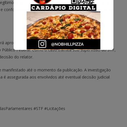
egítimo de alocação de recursos, exigem rigor na execução,
e e conformidade com a Lei de Licitações e com as normas de
á aprofundar a análise técnica e financeira para subsidiar
o Público Federal. Como o caso tramita sob supervisão do STF,
ecisão do relator.
e manifestado até o momento da publicação. A investigação
ia é assegurada aos envolvidos até eventual decisão judicial
asParlamentares #STF #Licitações