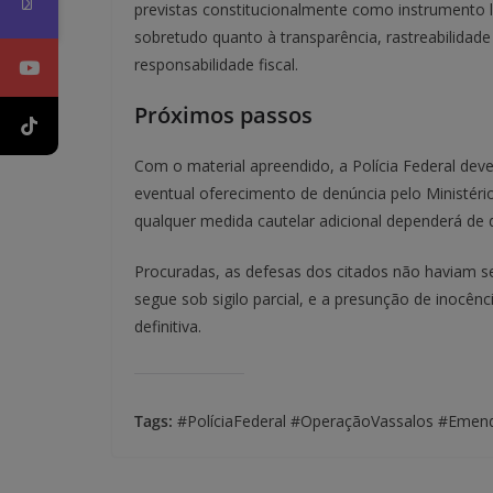
previstas constitucionalmente como instrumento l
sobretudo quanto à transparência, rastreabilidad
responsabilidade fiscal.
Próximos passos
Com o material apreendido, a Polícia Federal dever
eventual oferecimento de denúncia pelo Ministéri
qualquer medida cautelar adicional dependerá de d
Procuradas, as defesas dos citados não haviam s
segue sob sigilo parcial, e a presunção de inocênc
definitiva.
Tags:
#PolíciaFederal #OperaçãoVassalos #Emend