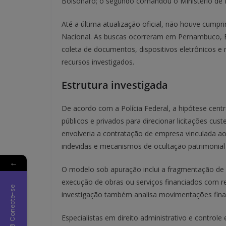
Bolsonaro; o segundo comandou o Ministério de M
Até a última atualização oficial, não houve cu
Nacional. As buscas ocorreram em Pernambuco, Ba
coleta de documentos, dispositivos eletrônicos e 
recursos investigados.
Estrutura investigada
De acordo com a Polícia Federal, a hipótese centr
públicos e privados para direcionar licitações 
envolveria a contratação de empresa vinculada a
indevidas e mecanismos de ocultação patrimonial 
←
O modelo sob apuração inclui a fragmentação de c
execução de obras ou serviços financiados com re
Conecte-se
investigação também analisa movimentações finan
Especialistas em direito administrativo e contr