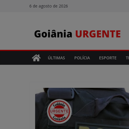
Pular
6 de agosto de 2026
para
o
conteúdo
ÚLTIMAS
POLÍCIA
ESPORTE
T