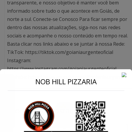
transparente, e nosso objetivo é manter você bem
informado sobre tudo o que acontece em Goiás, de
norte a sul. Conecte-se Conosco Para ficar sempre por
dentro das nossas atualizações, siga-nos nas redes
sociais e acompanhe o nosso conteúdo em tempo real.
Basta clicar nos links abaixo e se juntar à nossa Rede:
TikTok: https://tiktok.com/goianiaurgenteoficial
Instagram:
https://www.instagram.com/goianiaurgenteoficial
Youtube: https://www.youtube.com/@goianiaurgente
←
NOB HILL PIZZARIA
Conecte-se
Você pode gostar também