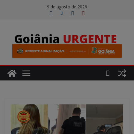
Pular
modal-check
9 de agosto de 2026
para
o
conteúdo