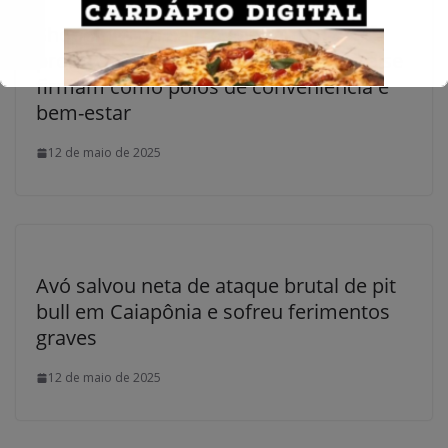
Shoppings de bairro ganham
protagonismo nas grandes cidades e se
firmam como polos de conveniência e
bem-estar
12 de maio de 2025
Avó salvou neta de ataque brutal de pit
bull em Caiapônia e sofreu ferimentos
graves
12 de maio de 2025