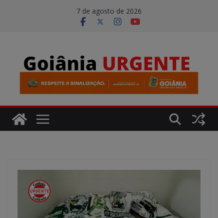
Pular
modal-check
7 de agosto de 2026
para
o
conteúdo