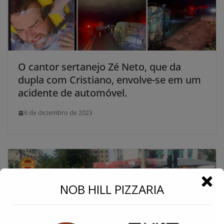
O cantor sertanejo Zé Neto, que da
dupla com Cristiano, envolve-se em um
acidente de automóvel.
6 de dezembro de 2023
←
NOB HILL PIZZARIA
Conecte-se