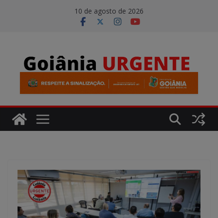
Pular
modal-check
10 de agosto de 2026
para
o
conteúdo