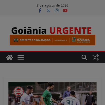
Pular
modal-check
8 de agosto de 2026
para
o
conteúdo