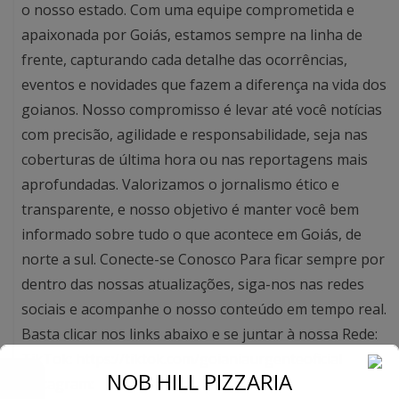
o nosso estado. Com uma equipe comprometida e
apaixonada por Goiás, estamos sempre na linha de
frente, capturando cada detalhe das ocorrências,
eventos e novidades que fazem a diferença na vida dos
goianos. Nosso compromisso é levar até você notícias
com precisão, agilidade e responsabilidade, seja nas
coberturas de última hora ou nas reportagens mais
aprofundadas. Valorizamos o jornalismo ético e
transparente, e nosso objetivo é manter você bem
informado sobre tudo o que acontece em Goiás, de
norte a sul. Conecte-se Conosco Para ficar sempre por
dentro das nossas atualizações, siga-nos nas redes
sociais e acompanhe o nosso conteúdo em tempo real.
Basta clicar nos links abaixo e se juntar à nossa Rede:
TikTok: https://tiktok.com/goianiaurgenteoficial
←
NOB HILL PIZZARIA
Instagram: