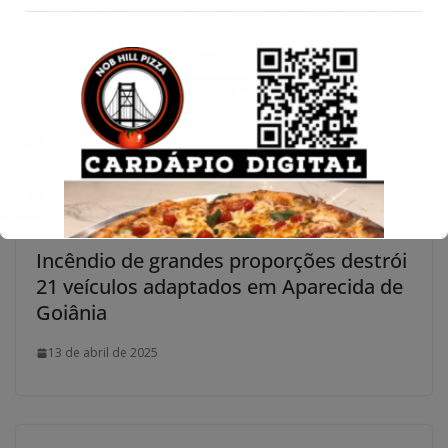
https://www.instagram.com/goianiaurgenteoficial
Conecte-se
Youtube: https://www.youtube.com/@goianiaurgente
Você pode gostar também
Incêndio de grandes proporções destrói
21 veículos adaptados em Aparecida de
Goiânia​
13 de abril de 2025