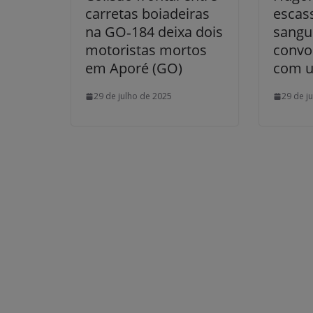
carretas boiadeiras
escas
na GO‑184 deixa dois
sangu
motoristas mortos
convo
em Aporé (GO)
com u
29 de julho de 2025
29 de j