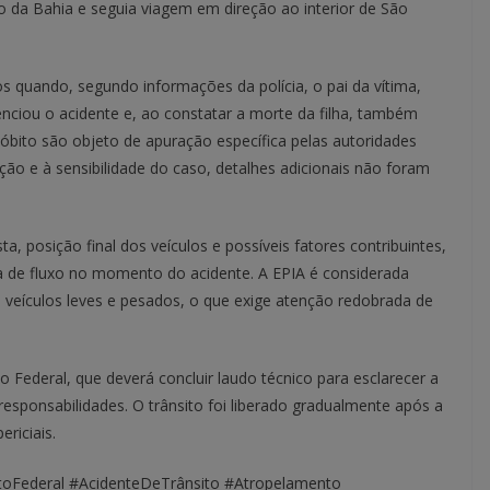
do da Bahia e seguia viagem em direção ao interior de São
s quando, segundo informações da polícia, o pai da vítima,
nciou o acidente e, ao constatar a morte da filha, também
 óbito são objeto de apuração específica pelas autoridades
ação e à sensibilidade do caso, detalhes adicionais não foram
sta, posição final dos veículos e possíveis fatores contribuintes,
ca de fluxo no momento do acidente. A EPIA é considerada
e veículos leves e pesados, o que exige atenção redobrada de
ito Federal, que deverá concluir laudo técnico para esclarecer a
esponsabilidades. O trânsito foi liberado gradualmente após a
riciais.
toFederal #AcidenteDeTrânsito #Atropelamento