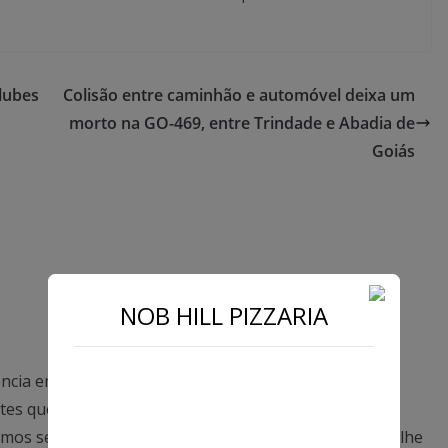
lubes
Colisão entre caminhão e automóvel deixa um
morto na GO-469, entre Trindade e Abadia de
Goiás
NOB HILL PIZZARIA
ncia em Goiás, dedicados exclusivamente a trazer as
antes que impactam o nosso estado. Com uma equipe
mos sempre na linha de frente, capturando cada detalhe