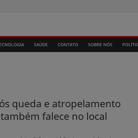
modal-check
ECNOLOGIA
SAÚDE
CONTATO
SOBRE NÓS
POLÍTI
pós queda e atropelamento
a também falece no local