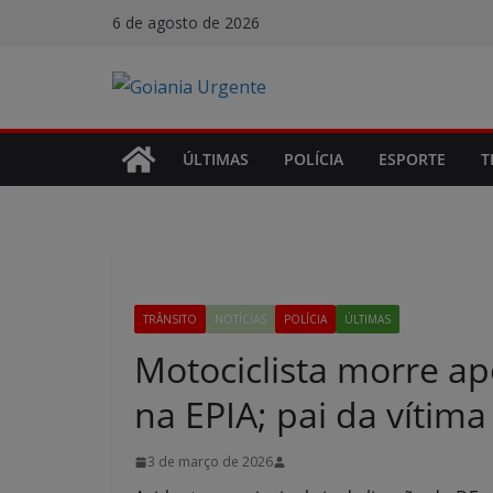
Pular
6 de agosto de 2026
para
o
conteúdo
ÚLTIMAS
POLÍCIA
ESPORTE
T
TRÂNSITO
NOTÍCIAS
POLÍCIA
ÚLTIMAS
Motociclista morre a
na EPIA; pai da vítim
3 de março de 2026