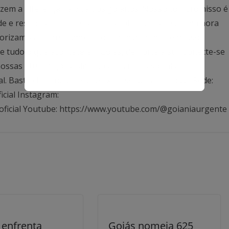
azem a diferença na vida dos goianos. Nosso compromisso é
ade e responsabilidade, seja nas coberturas de última hora
rizamos o jornalismo ético e transparente, e nosso
 tudo o que acontece em Goiás, de norte a sul. Conecte-se
ssas atualizações, siga-nos nas redes sociais e
Basta clicar nos links abaixo e se juntar à nossa Rede:
icial Instagram:
oficial Youtube: https://www.youtube.com/@goianiaurgente
 enfrenta
Goiás nomeia 625