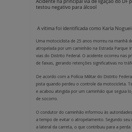
Acidente na principal via de ligação do DF 
testou negativo para álcool
A vítima foi identificada como Karla Nogu
Uma motociclista de 25 anos morreu na manhã dest
atropelada por um caminhão na Estrada Parque I
vias do Distrito Federal. O acidente ocorreu nas 
de faixas, gerando retenções significativas no tráf
De acordo com a Polícia Militar do Distrito Federa
pista quando perdeu o controle da motocicleta. Te
e acabou atingida por um caminhão que seguia log
de socorro.
O condutor do caminhão informou às autoridades 
a tempo de evitar o atropelamento. Segundo seu re
a lateral da carreta, o que contribuiu para a perd