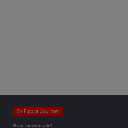
B’s Pipoca Gourmet
Ficou com vontade?