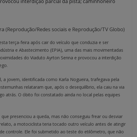
provocou interdição parcial da pista; caminhoneiro
eira (Reprodução/Redes sociais e Reprodução/TV Globo)
a terça-feira após cair do veículo que conduzia e ser
ndústria e Abastecimento (EPIA), uma das mais movimentadas
proximidades do Viaduto Ayrton Senna e provocou a interdição
ego.
l, a jovem, identificada como Karla Nogueira, trafegava pela
stemunhas relataram que, após o desequilíbrio, ela caiu na via
o atrás. O óbito foi constatado ainda no local pelas equipes
que presenciou a queda, mas não conseguiu frear ou desviar
lato, a motociclista teria tocado outro veículo antes de atingir
a de controle. Ele foi submetido ao teste do etilômetro, que não