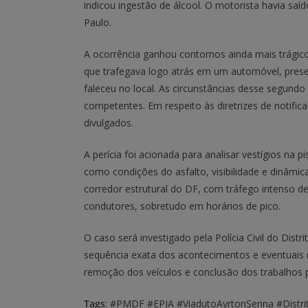
indicou ingestão de álcool. O motorista havia saí
Paulo.
A ocorrência ganhou contornos ainda mais trágico
que trafegava logo atrás em um automóvel, prese
faleceu no local. As circunstâncias desse segundo
competentes. Em respeito às diretrizes de notific
divulgados.
A perícia foi acionada para analisar vestígios na pi
como condições do asfalto, visibilidade e dinâmi
corredor estrutural do DF, com tráfego intenso d
condutores, sobretudo em horários de pico.
O caso será investigado pela Polícia Civil do Distr
sequência exata dos acontecimentos e eventuais r
remoção dos veículos e conclusão dos trabalhos pe
Tags
: #PMDF #EPIA #ViadutoAyrtonSenna #Distri