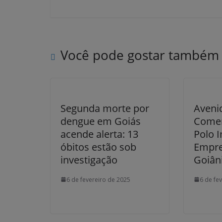
Você pode gostar também
Segunda morte por
Avenid
dengue em Goiás
Comer
acende alerta: 13
Polo I
óbitos estão sob
Empre
investigação
Goiân
6 de fevereiro de 2025
6 de fe