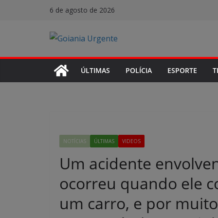
Pular
6 de agosto de 2026
para
o
conteúdo
ÚLTIMAS
POLÍCIA
ESPORTE
T
NOTÍCIAS
ÚLTIMAS
VIDEOS
Um acidente envolven
ocorreu quando ele co
um carro, e por muito