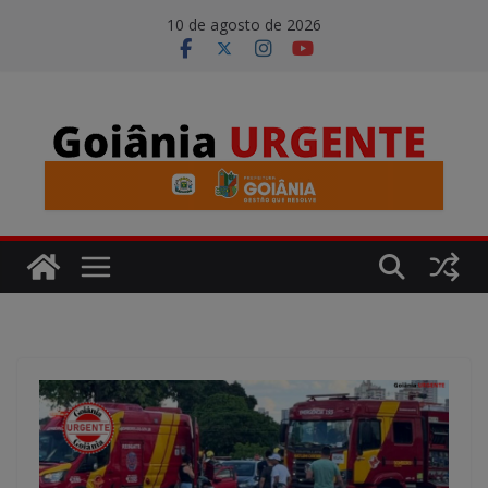
Pular
modal-check
10 de agosto de 2026
para
o
conteúdo