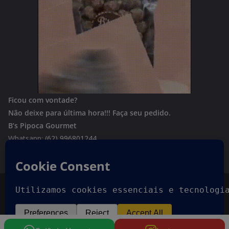
Ficou com vontade?
Não deixe para última hora!!!
Faça seu pedido.
B’s Pipoca Gourmet
Whatsapp:
(62) 996801244
Copyright © 2026
Goiania Urgente
. Todos os direitos
reservados.
Tema:
ColorMag
por ThemeGrill. Powered by
WordPress
.