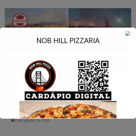
←
NOB HILL PIZZARIA
Conecte-se
Corpo de Bombeiros, Prefeitura e
Secretaria do Meio Ambiente Contêm
Incêndio de Grandes Proporções no
Aterro Sanitário de Bela Vista
9 de agosto de 2025