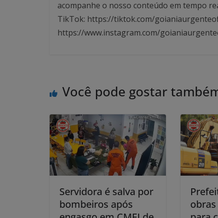
acompanhe o nosso conteúdo em tempo real. 
TikTok: https://tiktok.com/goianiaurgenteof
https://www.instagram.com/goianiaurgente
Você pode gostar també
Servidora é salva por
Prefei
bombeiros após
obras
engasgo em CMEI de
para 