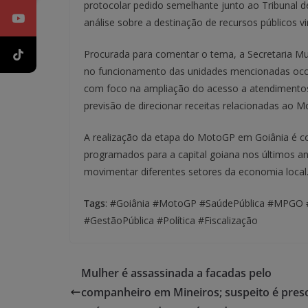
protocolar pedido semelhante junto ao Tribunal d
análise sobre a destinação de recursos públicos v
Procurada para comentar o tema, a Secretaria Mu
no funcionamento das unidades mencionadas ocor
com foco na ampliação do acesso a atendimentos
previsão de direcionar receitas relacionadas ao M
A realização da etapa do MotoGP em Goiânia é co
programados para a capital goiana nos últimos ano
movimentar diferentes setores da economia local
Tags
: #Goiânia #MotoGP #SaúdePública #MPGO
#GestãoPública #Política #Fiscalização
Mulher é assassinada a facadas pelo
companheiro em Mineiros; suspeito é pres