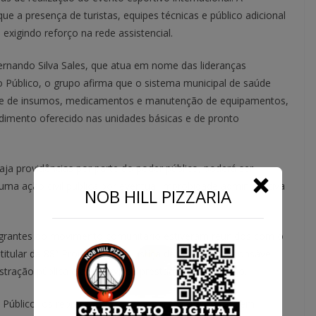
ue a presença de turistas, equipes técnicas e público adicional
xigindo reforço na rede assistencial.
ernando Silva Sales, que atua em nome das lideranças
 Público, o grupo afirma que o sistema municipal de saúde
idade de insumos, medicamentos e manutenção de equipamentos,
dimento oferecido nas unidades básicas e de pronto
 providências por parte do poder público, poderá ser
uma ação civil pública por eventual improbidade administrativa
NOB HILL PIZZARIA
egrantes do movimento comunitário estiveram reunidos com o
titular da 88ª Promotoria de Justiça de Goiânia, responsável
ração pública e aos serviços prestados à população.
 Público, os representantes informaram que pretendem