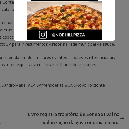
e Contas dos Municípios do Estado de Goiás, solicitando
inculados à realização do evento esportivo.
nicipal de Saúde de Goiânia afirmou que mudanças recentes
reram em razão de uma readequação do perfil assistencial,
 especializados. A pasta também informou que não há
otoGP para investimentos diretos na rede municipal de saúde.
nsiderada um dos maiores eventos esportivos internacionais
s, com expectativa de atrair milhares de visitantes e
.
 #SandroMabel #CAISAmendoeiras #CAISNovoHorizonte
Livro registra trajetória de Sonea Stival na
o
valorização da gastronomia goiana