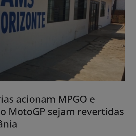
rias acionam MPGO e
do MotoGP sejam revertidas
ânia