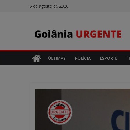
Pular
5 de agosto de 2026
para
o
conteúdo
ÚLTIMAS
POLÍCIA
ESPORTE
T