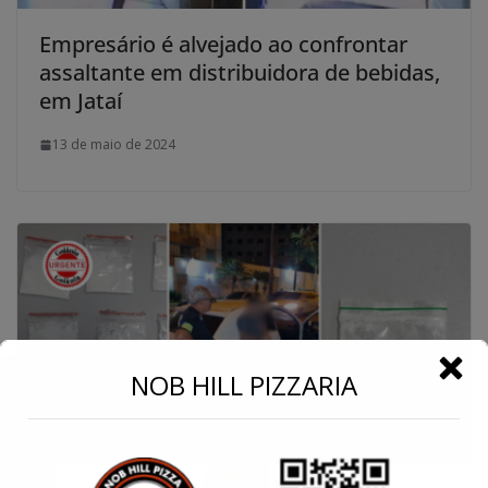
Empresário é alvejado ao confrontar
assaltante em distribuidora de bebidas,
em Jataí
13 de maio de 2024
←
NOB HILL PIZZARIA
Conecte-se