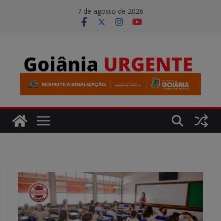
Pular
modal-check
7 de agosto de 2026
para
o
conteúdo