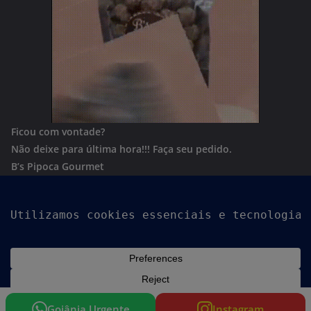
Ficou com vontade?
Não deixe para última hora!!!
Faça seu pedido.
B’s Pipoca Gourmet
Whatsapp:
(62) 996801244
Copyright © 2026
Goiania Urgente
. Todos os direitos
reservados.
Tema:
ColorMag
por ThemeGrill. Powered by
WordPress
.
Goiânia Urgente
Instagram