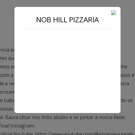
NOB HILL PIZZARIA
ncia em Goiás, dedicados exclusivamente a trazer as
antes que impactam o nosso estado. Com uma equipe
mos sempre na linha de frente, capturando cada detalhe
azem a diferença na vida dos goianos. Nosso compromisso é
ade e responsabilidade, seja nas coberturas de última hora
rizamos o jornalismo ético e transparente, e nosso
 tudo o que acontece em Goiás, de norte a sul. Conecte-se
ssas atualizações, siga-nos nas redes sociais e
Basta clicar nos links abaixo e se juntar à nossa Rede:
icial Instagram:
oficial Youtube: https://www.youtube.com/@goianiaurgente