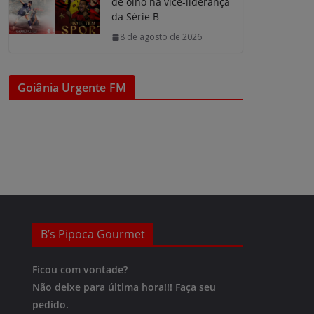
de olho na vice-liderança
da Série B
8 de agosto de 2026
Goiânia Urgente FM
B’s Pipoca Gourmet
Ficou com vontade?
Não deixe para última hora!!!
Faça seu
pedido.