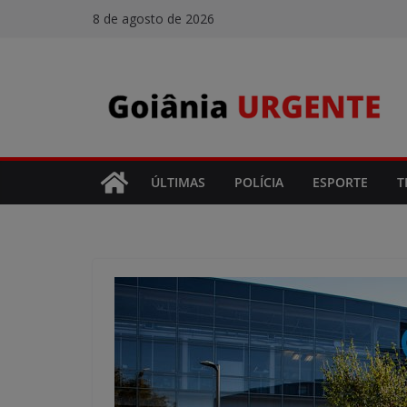
Pular
8 de agosto de 2026
para
o
conteúdo
ÚLTIMAS
POLÍCIA
ESPORTE
T