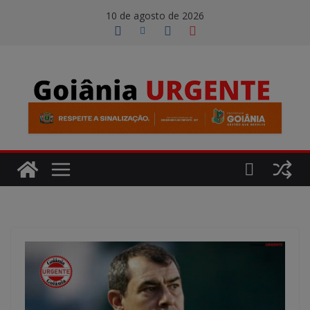
Pular
modal-check
10 de agosto de 2026
para
o
conteúdo