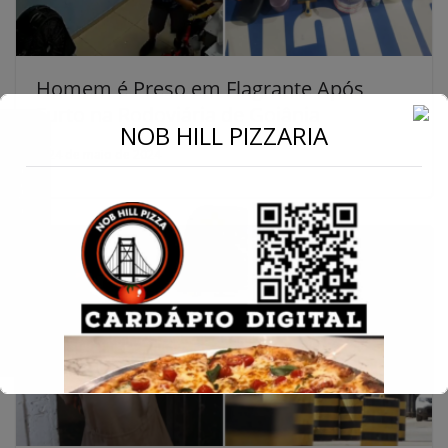
Homem é Preso em Flagrante Após
Furto na Rodoviária de Goiânia
←
NOB HILL PIZZARIA
24 de maio de 2024
Conecte-se