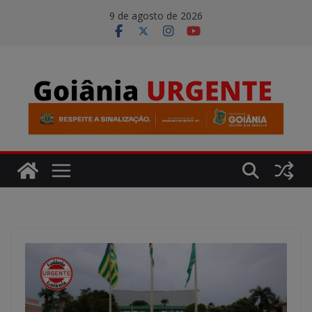
Pular
modal-check
9 de agosto de 2026
para
o
conteúdo