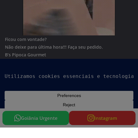
Ficou com vontade?
Não deixe para última hora!!!
Faça seu pedido.
B’s Pipoca Gourmet
Whatsapp:
(62) 996801244
Copyright © 2026
Goiania Urgente
. Todos os direitos
reservados.
Tema:
ColorMag
por ThemeGrill. Powered by
WordPress
.
Goiânia Urgente
Instagram