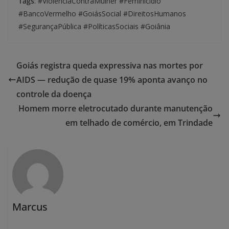
Tags
: #ViolênciaContraMulher #Feminicídio
#BancoVermelho #GoiásSocial #DireitosHumanos
#SegurançaPública #PolíticasSociais #Goiânia
Goiás registra queda expressiva nas mortes por
AIDS — redução de quase 19% aponta avanço no
controle da doença
Homem morre eletrocutado durante manutenção
em telhado de comércio, em Trindade
Marcus