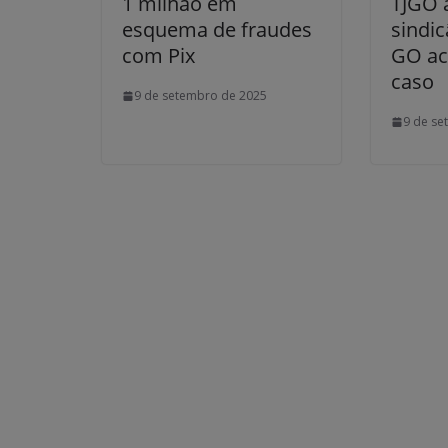
1 milhão em
TJGO 
esquema de fraudes
sindi
com Pix
GO a
caso
9 de setembro de 2025
9 de se