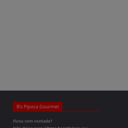
B’s Pipoca Gourmet
Ficou com vontade?