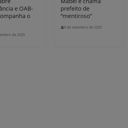
abre
Mabel e chama
cância e OAB-
prefeito de
companha o
“mentiroso”
9 de setembro de 2025
tembro de 2025