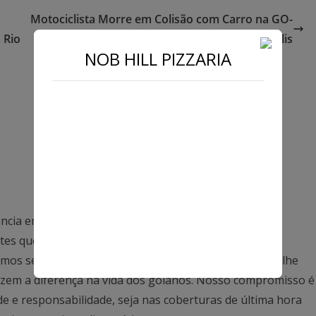
Motociclista Morre em Colisão com Carro na GO-
 Rio
174, em Amorinópolis
NOB HILL PIZZARIA
ncia em Goiás, dedicados exclusivamente a trazer as
antes que impactam o nosso estado. Com uma equipe
mos sempre na linha de frente, capturando cada detalhe
azem a diferença na vida dos goianos. Nosso compromisso é
ade e responsabilidade, seja nas coberturas de última hora