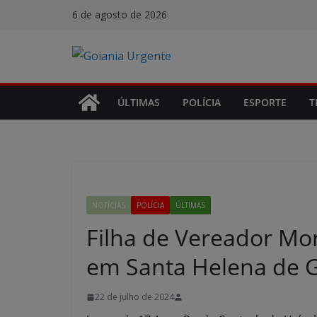
Pular
6 de agosto de 2026
para
o
conteúdo
ÚLTIMAS
POLÍCIA
ESPORTE
T
NOTÍCIAS
POLÍCIA
ÚLTIMAS
Filha de Vereador Mo
em Santa Helena de 
22 de julho de 2024