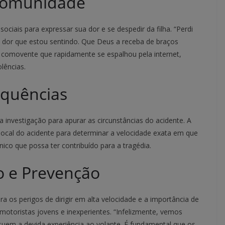
 Comunidade
sociais para expressar sua dor e se despedir da filha. “Perdi
 dor que estou sentindo. Que Deus a receba de braços
comovente que rapidamente se espalhou pela internet,
lências.
equências
ma investigação para apurar as circunstâncias do acidente. A
o local do acidente para determinar a velocidade exata em que
co que possa ter contribuído para a tragédia.
o e Prevenção
a os perigos de dirigir em alta velocidade e a importância de
motoristas jovens e inexperientes. “Infelizmente, vemos
uem a devida experiência ao volante. É fundamental que os