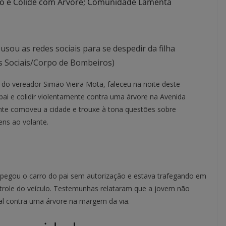
lo e Colide com Árvore; Comunidade Lamenta
 usou as redes sociais para se despedir da filha
 Sociais/Corpo de Bombeiros)
 do vereador Simão Vieira Mota, faleceu na noite deste
pai e colidir violentamente contra uma árvore na Avenida
ente comoveu a cidade e trouxe à tona questões sobre
ens ao volante.
pegou o carro do pai sem autorização e estava trafegando em
ntrole do veículo. Testemunhas relataram que a jovem não
tal contra uma árvore na margem da via.