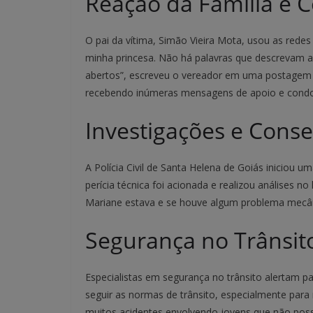
Reação da Família e
O pai da vítima, Simão Vieira Mota, usou as redes 
minha princesa. Não há palavras que descrevam a
abertos”, escreveu o vereador em uma postagem 
recebendo inúmeras mensagens de apoio e condo
Investigações e Cons
A Polícia Civil de Santa Helena de Goiás iniciou u
perícia técnica foi acionada e realizou análises n
Mariane estava e se houve algum problema mecâni
Segurança no Trânsit
Especialistas em segurança no trânsito alertam par
seguir as normas de trânsito, especialmente para 
muitos acidentes envolvendo jovens que não poss