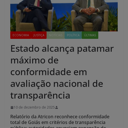
ECONOMIA
JUSTIÇA
NOTÍCIAS
POLÍTICA
ÚLTIMAS
Estado alcança patamar
máximo de
conformidade em
avaliação nacional de
transparência
10 de dezembro de 2025
Relatório da Atricon reconhece conformidade
total de Goiás em critérios de transparência