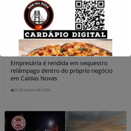
Conecte-se
Empresária é rendida em sequestro
relâmpago dentro do próprio negócio
em Caldas Novas
23 de janeiro de 2026