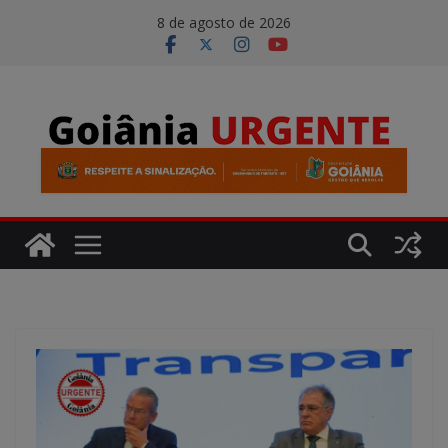
Pular
modal-check
8 de agosto de 2026
para
o
conteúdo