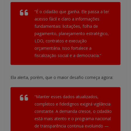
“É o cidadão que ganha. Ele passa a ter
acesso fácil e claro a informações
fundamentais: licitações, folha de
pagamento, planejamento estratégico,
LDO, contratos e execução
orçamentária. Isso fortalece a
fiscalização social e a democracia.”
Ela alerta, porém, que o maior desafio começa agora:
“Manter esses dados atualizados,
completos e fidedignos exigirá vigilância
constante. A demanda cresce, o cidadão
está mais atento e o programa nacional
de transparência continua evoluindo —