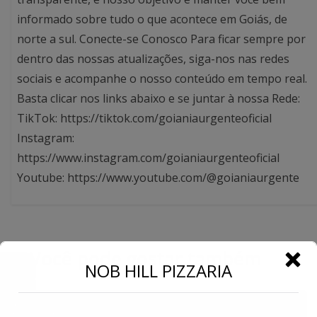
informado sobre tudo o que acontece em Goiás, de
norte a sul. Conecte-se Conosco Para ficar sempre por
dentro das nossas atualizações, siga-nos nas redes
sociais e acompanhe o nosso conteúdo em tempo real.
Basta clicar nos links abaixo e se juntar à nossa Rede:
TikTok: https://tiktok.com/goianiaurgenteoficial
Instagram:
https://www.instagram.com/goianiaurgenteoficial
Youtube: https://www.youtube.com/@goianiaurgente
Você pode gostar também
←
NOB HILL PIZZARIA