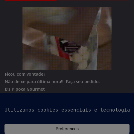
Ficou com vontade?
Não deixe para última hora!!!
Faça seu pedido.
B’s Pipoca Gourmet
Whatsapp:
(62) 996801244
Copyright © 2026
Goiania Urgente
. Todos os direitos