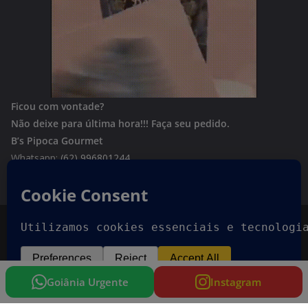
Ficou com vontade?
Não deixe para última hora!!!
Faça seu pedido.
B’s Pipoca Gourmet
Whatsapp:
(62) 996801244
Copyright © 2026
Goiania Urgente
. Todos os direitos
reservados.
Tema:
ColorMag
por ThemeGrill. Powered by
WordPress
.
Goiânia Urgente
Instagram