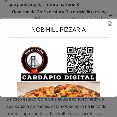
que pode projetar futuro na Série B
Governo de Goiás destaca Dia do Médico e lança
“Dia D” de multivacinação em Goiânia
←
NOB HILL PIZZARIA
Conecte-se
Marcus
Sobre nós Somos o portal de notícias referência em
Goiás, dedicados exclusivamente a trazer as últimas
informações e os fatos mais relevantes que impactam
o nosso estado. Com uma equipe comprometida e
apaixonada por Goiás, estamos sempre na linha de
frente, capturando cada detalhe das ocorrências,