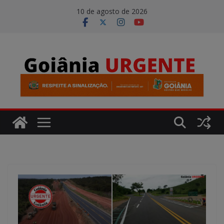
Pular
modal-check
10 de agosto de 2026
para
o
conteúdo