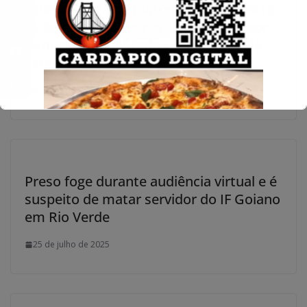
Guarda Civil que matou homem dentro
de bar em Cabeceiras se torna réu por
homicídio qualificado e é afastado do
cargo
25 de julho de 2025
Preso foge durante audiência virtual e é
suspeito de matar servidor do IF Goiano
em Rio Verde
25 de julho de 2025