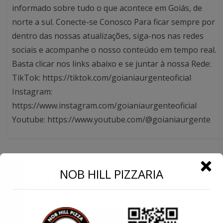
informado sobre tudo o que acontece em Goiás, de
norte a sul. Conecte-se Conosco Para ficar sempre por
dentro das nossas atualizações, siga-nos nas redes
sociais e acompanhe o nosso conteúdo em tempo real.
Basta clicar nos links abaixo e se juntar à nossa Rede:
TikTok: https://tiktok.com/goianiaurgenteoficial
Instagram:
https://www.instagram.com/goianiaurgenteoficial
Youtube: https://www.youtube.com/@goianiaurgente
←
NOB HILL PIZZARIA
Você pode gostar também
Conecte-se