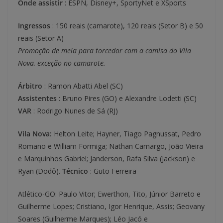
Onde assistir
: ESPN, Disney+, SportyNet e XSports
Ingressos
: 150 reais (camarote), 120 reais (Setor B) e 50
reais (Setor A)
Promoção de meia para torcedor com a camisa do Vila
Nova, exceção no camarote.
Árbitro
: Ramon Abatti Abel (SC)
Assistentes
: Bruno Pires (GO) e Alexandre Lodetti (SC)
VAR
: Rodrigo Nunes de Sá (RJ)
Vila Nova:
Helton Leite; Hayner, Tiago Pagnussat, Pedro
Romano e William Formiga; Nathan Camargo, João Vieira
e Marquinhos Gabriel; Janderson, Rafa Silva (Jackson) e
Ryan (Dodô).
Técnico
: Guto Ferreira
Atlético-GO: Paulo Vitor; Ewerthon, Tito, Júnior Barreto e
Guilherme Lopes; Cristiano, Igor Henrique, Assis; Geovany
Soares (Guilherme Marques); Léo Jacó e