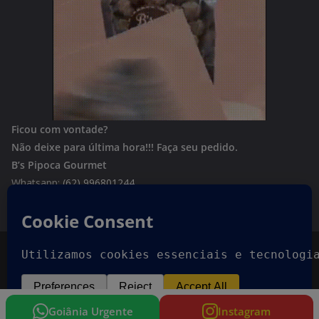
Ficou com vontade?
Não deixe para última hora!!!
Faça seu pedido.
B’s Pipoca Gourmet
Whatsapp:
(62) 996801244
Copyright © 2026
Goiania Urgente
. Todos os direitos
reservados.
Tema:
ColorMag
por ThemeGrill. Powered by
WordPress
.
Goiânia Urgente
Instagram