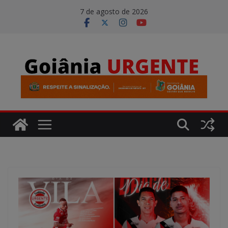
Pular
modal-check
7 de agosto de 2026
para
o
conteúdo