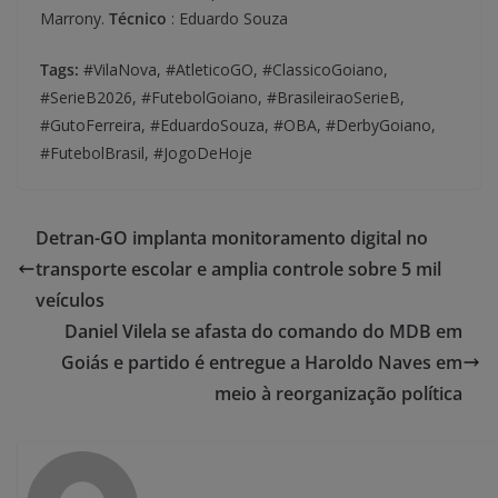
Marrony.
Técnico
: Eduardo Souza
Tags:
#VilaNova, #AtleticoGO, #ClassicoGoiano,
#SerieB2026, #FutebolGoiano, #BrasileiraoSerieB,
#GutoFerreira, #EduardoSouza, #OBA, #DerbyGoiano,
#FutebolBrasil, #JogoDeHoje
Detran-GO implanta monitoramento digital no
transporte escolar e amplia controle sobre 5 mil
veículos
Daniel Vilela se afasta do comando do MDB em
Goiás e partido é entregue a Haroldo Naves em
meio à reorganização política