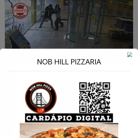
←
NOB HILL PIZZARIA
Furto na Praça Cívica: Criminosos
Conecte-se
invadem agência do Banco do Brasil e
roubam armas de vigilantes
19 de janeiro de 2025