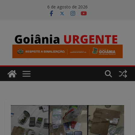
Pular
modal-check
6 de agosto de 2026
para
o
conteúdo