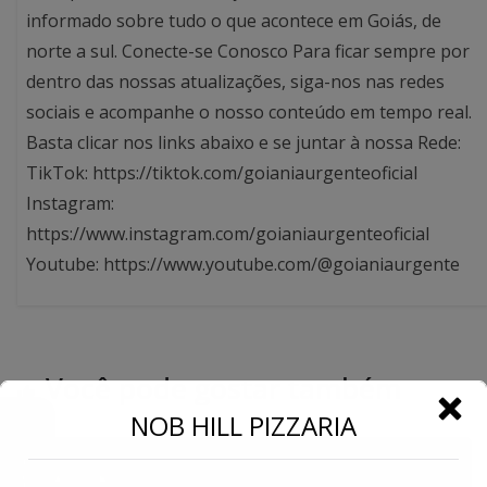
informado sobre tudo o que acontece em Goiás, de
norte a sul. Conecte-se Conosco Para ficar sempre por
dentro das nossas atualizações, siga-nos nas redes
sociais e acompanhe o nosso conteúdo em tempo real.
Basta clicar nos links abaixo e se juntar à nossa Rede:
TikTok: https://tiktok.com/goianiaurgenteoficial
Instagram:
https://www.instagram.com/goianiaurgenteoficial
Youtube: https://www.youtube.com/@goianiaurgente
Você pode gostar também
←
NOB HILL PIZZARIA