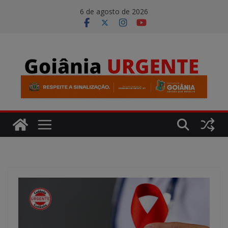
Pular
modal-check
6 de agosto de 2026
para
o
conteúdo