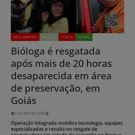
MEIO AMBIENTE
NOTÍCIAS
POLÍCIA
ÚLTIMAS
Bióloga é resgatada
após mais de 20 horas
desaparecida em área
de preservação, em
Goiás
3 de abril de 2026
Operação integrada mobiliza tecnologia, equipes
especializadas e resulta no resgate de