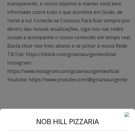
transparente, e nosso objetivo é manter você bem
informado sobre tudo o que acontece em Goiás, de
norte a sul. Conecte-se Conosco Para ficar sempre por
dentro das nossas atualizações, siga-nos nas redes
sociais e acompanhe o nosso conteúdo em tempo real.
Basta clicar nos links abaixo e se juntar à nossa Rede:
TikTok: https://tiktok.com/goianiaurgenteoficial
Instagram:
https://www.instagram.com/goianiaurgenteoficial
Youtube: https://www.youtube.com/@goianiaurgente
Você pode gostar também
NOB HILL PIZZARIA