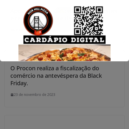
Aposentada adquiri celular pela internet
e recebe um pacote de café
24 de novembro de 2023
O Procon realiza a fiscalização do
comércio na antevéspera da Black
Friday.
23 de novembro de 2023