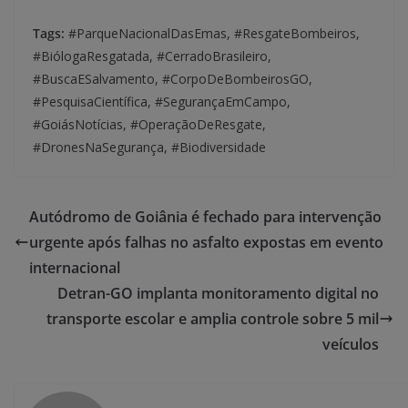
Tags:
#ParqueNacionalDasEmas, #ResgateBombeiros,
#BiólogaResgatada, #CerradoBrasileiro,
#BuscaESalvamento, #CorpoDeBombeirosGO,
#PesquisaCientífica, #SegurançaEmCampo,
#GoiásNotícias, #OperaçãoDeResgate,
#DronesNaSegurança, #Biodiversidade
Autódromo de Goiânia é fechado para intervenção
urgente após falhas no asfalto expostas em evento
internacional
Detran-GO implanta monitoramento digital no
transporte escolar e amplia controle sobre 5 mil
veículos