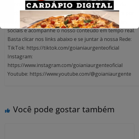
informado sobre tudo o que acontece em Goiás, de
norte a sul. Conecte-se Conosco Para ficar sempre por
dentro das nossas atualizações, siga-nos nas redes
sociais e acompanhe o nosso conteúdo em tempo real.
Basta clicar nos links abaixo e se juntar à nossa Rede:
TikTok: https://tiktok.com/goianiaurgenteoficial
Instagram:
https://www.instagram.com/goianiaurgenteoficial
Youtube: https://www.youtube.com/@goianiaurgente
Você pode gostar também