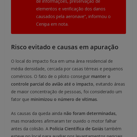
de informações, preservação de
elementos e verificação dos danos
causados pela aeronave”, informou o
Cenipa em nota.
Risco evitado e causas em apuração
O local do impacto fica em uma área residencial de
média densidade, cercada por casas térreas e pequenos
comércios. O fato de o piloto conseguir
manter o
controle parcial do avião até o impacto
, evitando áreas
de maior concentração de pessoas, foi considerado um
fator que
minimizou o número de vítimas
.
As causas da queda ainda
não foram determinadas
,
mas moradores afirmaram ter ouvido o motor falhar
antes da colisão. A
Polícia Científica de Goiás
também
esteve no local para auxiliar nos levantamentos periciais.