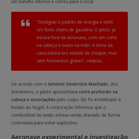
um barulho intenso e correu para o local.
“Desliguei o padrão de energia e senti
um forte cheiro de gasolina. O piloto já
estava fora da aeronave, com um corte
na cabeça e outro na mão. A dona da
casa estava em estado de choque, mas
sem ferimentos graves”, relatou.
De acordo com o
tenente Dovernice Machado
, dos
Bombeiros, o piloto apresentava
corte profundo na
cabeça e escoriações
pelo corpo. Ele foi imobilizado e
levado ao Hugol. A corporação informou que o
combustível do avião estava sendo drenado de forma
controlada para evitar explosões.
Aeronave experimental e investigação