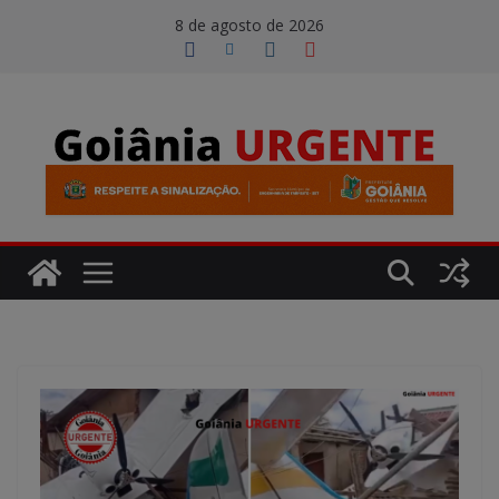
Pular
modal-check
8 de agosto de 2026
para
o
conteúdo