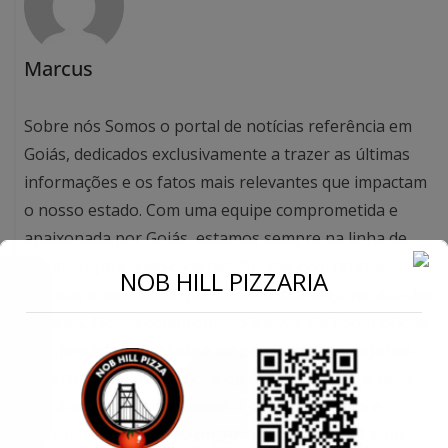
Marcus
Sobre nós Somos o portal de notícias referência em
Goiás, dedicados exclusivamente a trazer as últimas
informações e os fatos mais relevantes que impactam
o nosso estado. Com uma equipe comprometida e
apaixonada por Goiás, estamos sempre na linha de
frente, capturando cada detalhe das ocorrências,
←
NOB HILL PIZZARIA
eventos e novidades que fazem a diferença na vida dos
goianos. Nosso compromisso é levar até você notícias
Conecte-se
com precisão, agilidade e responsabilidade, seja nas
coberturas de última hora ou nas reportagens mais
aprofundadas. Valorizamos o jornalismo ético e
transparente, e nosso objetivo é manter você bem