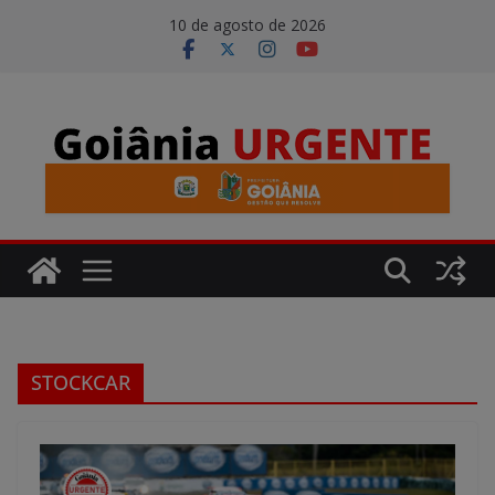
Pular
modal-check
10 de agosto de 2026
para
o
conteúdo
STOCKCAR