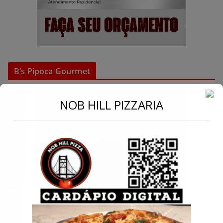
B’s Pipoca Gourmet
←
NOB HILL PIZZARIA
Conecte-se