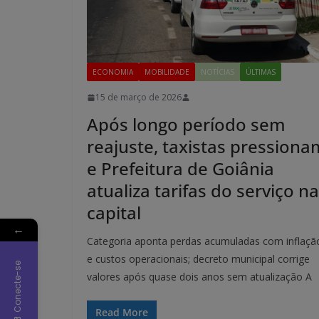
ECONOMIA
MOBILIDADE
NOTÍCIAS
ÚLTIMAS
15 de março de 2026
Após longo período sem
reajuste, taxistas pressiona
e Prefeitura de Goiânia
atualiza tarifas do serviço na
capital
←
Categoria aponta perdas acumuladas com inflaçã
e custos operacionais; decreto municipal corrige
Conecte-se
valores após quase dois anos sem atualização A
Read More