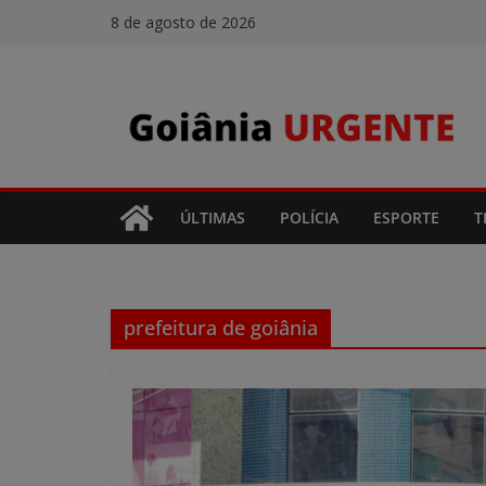
Pular
8 de agosto de 2026
para
o
conteúdo
ÚLTIMAS
POLÍCIA
ESPORTE
T
prefeitura de goiânia