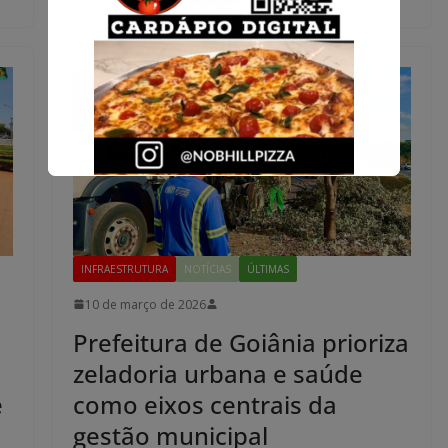
INFRAESTRUTURA
NOTÍCIAS
ÚLTIMAS
10 de março de 2026
Prefeitura de Goiânia prioriza
zeladoria urbana e saúde
e
como eixos centrais da
gestão municipal