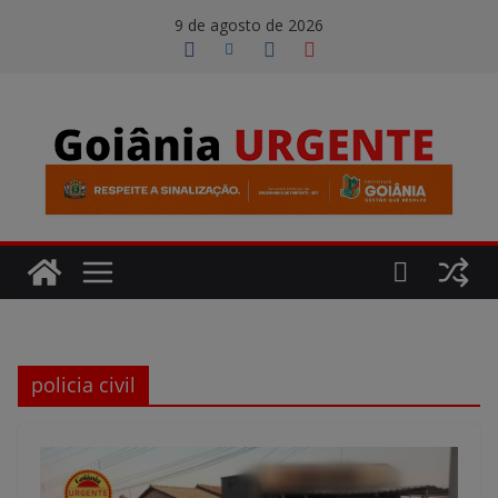
Pular
modal-check
9 de agosto de 2026
para
o
conteúdo
policia civil