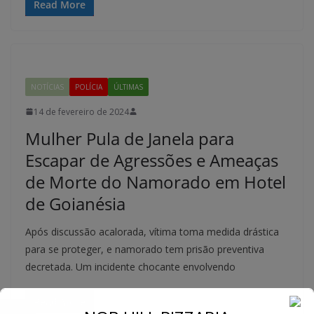
Read More
NOTÍCIAS
POLÍCIA
ÚLTIMAS
14 de fevereiro de 2024
Mulher Pula de Janela para
Escapar de Agressões e Ameaças
de Morte do Namorado em Hotel
de Goianésia
Após discussão acalorada, vítima toma medida drástica
para se proteger, e namorado tem prisão preventiva
decretada. Um incidente chocante envolvendo
Read More
←