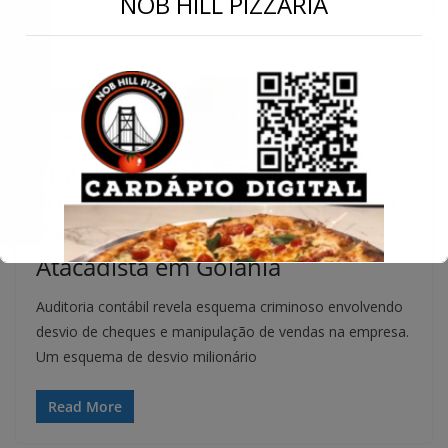
NOB HILL PIZZARIA
Conecte-se
NOTÍCIAS
POLÍCIA
ÚLTIMAS
7 de fevereiro de 2024
Fraude Milionária Revelada:
Funcionária e Marido Presos por
Desvio de R$ 3 Milhões de
Atacadista em Goiânia
Auditoria contábil revela esquema criminoso envolvendo
desvio de cheques e manipulação de vendas na empresa.
Um esquema de desvio milionário
Read More