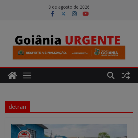
Pular
modal-check
8 de agosto de 2026
para
o
conteúdo
detran