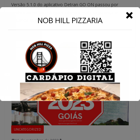
Versão 5.1.0 do aplicativo Detran GO ON passou por
melhorias na tecnologia e oferece mais segurança aos
←
NOB HILL PIZZARIA
usuários que acessarem
Conecte-se
Read More
UNCATEGORIZED