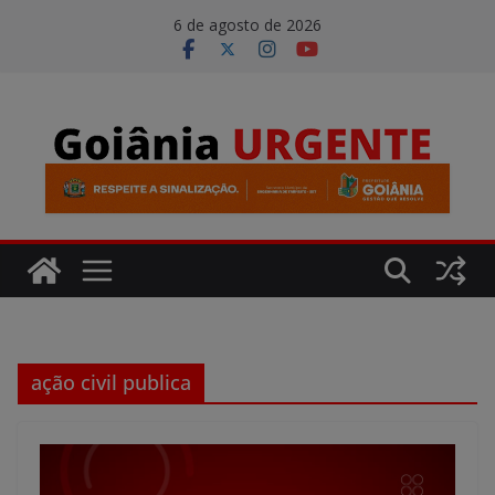
Pular
modal-check
6 de agosto de 2026
para
o
conteúdo
ação civil publica