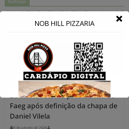
Notícias
←
NOB HILL PIZZARIA
Conecte-se
AGRONEGÓCIO
NOTÍCIAS
POLÍTICA
ÚLTIMAS
Zé Mário retoma presidência da
Faeg após definição da chapa de
Daniel Vilela
6 de agosto de 2026